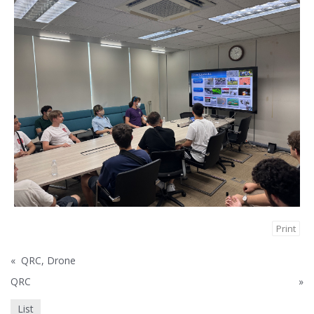
Print
«
QRC, Drone
QRC
»
List