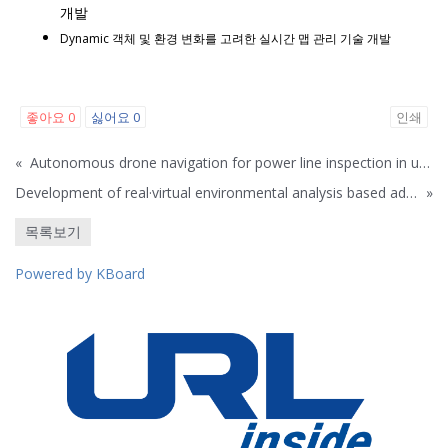
개발
Dynamic 객체 및 환경 변화를 고려한 실시간 맵 관리 기술 개발
좋아요
0
싫어요
0
인쇄
«
Autonomous drone navigation for power line inspection in underground
Development of real·virtual environmental analysis based adaptive interaction technology (Mobile VIO)
»
목록보기
Powered by KBoard