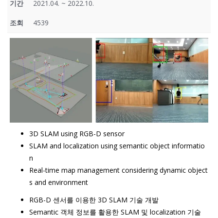
기간
2021.04. ~ 2022.10.
조회
4539
3D SLAM using RGB-D sensor
SLAM and localization using semantic object informatio
n
Real-time map management considering dynamic object
s and environment
RGB-D 센서를 이용한 3D SLAM 기술 개발
Semantic 객체 정보를 활용한 SLAM 및 localization 기술