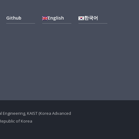
Github
English
한국어
ical Engineering, KAIST (Korea Advanced
Republic of Korea