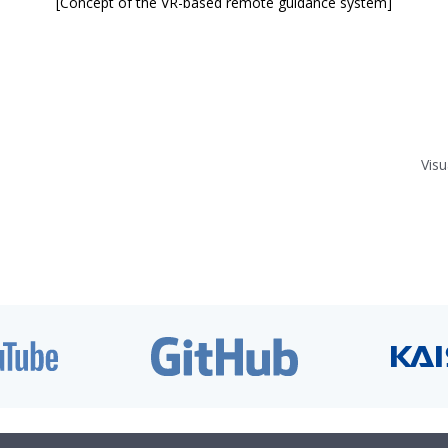
[Concept of the VR-based remote guidance system]
Visu