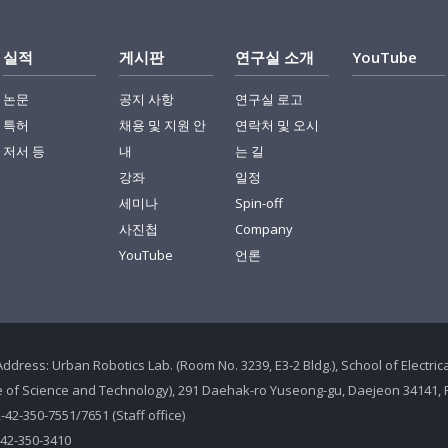
실적
게시판
연구실 소개
YouTube
논문
공지 사항
연구실 로고
특허
채용 및 지원 안
연락처 및 오시
저서 등
내
는 길
강좌
일정
세미나
Spin-off
사진첩
Company
YouTube
언론
Address: Urban Robotics Lab. (Room No. 3239, E3-2 Bldg.), School of Electr
te of Science and Technology), 291 Daehak-ro Yuseong-gu, Daejeon 34141, 
2-42-350-7551/7651 (Staff office)
-42-350-3410