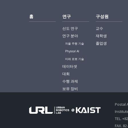
홈
연구
구성원
선도 연구
교수
연구 분야
재학생
졸업생
자율 주행 기술
Physical AI
미래 로봇 기술
데이터셋
대회
수행 과제
보유 장비
Postal 
Institu
TEL. +8
FAX. 82