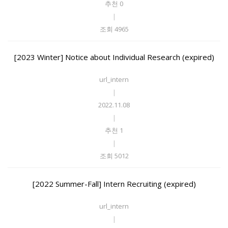
추천 0
|
조회 4965
[2023 Winter] Notice about Individual Research (expired)
url_intern
|
2022.11.08
|
추천 1
|
조회 5012
[2022 Summer-Fall] Intern Recruiting (expired)
url_intern
|