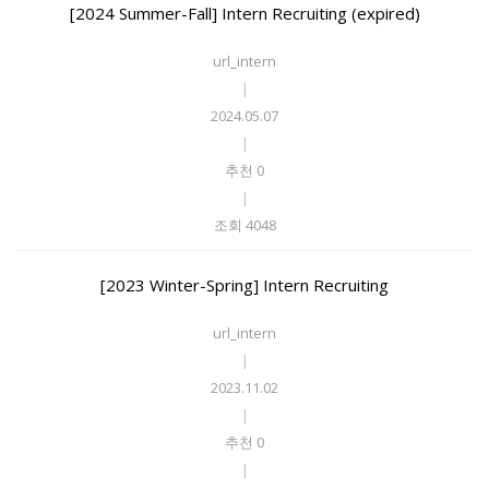
[2024 Summer-Fall] Intern Recruiting (expired)
url_intern
|
2024.05.07
|
추천 0
|
조회 4048
[2023 Winter-Spring] Intern Recruiting
url_intern
|
2023.11.02
|
추천 0
|