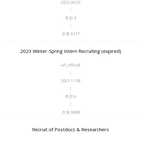
2022.04.20
|
추천 0
|
조회 6177
2023 Winter-Spring Intern Recruiting (expired)
url_official
|
2021.11.08
|
추천 6
|
조회 6688
Recruit of Postdocs & Researchers