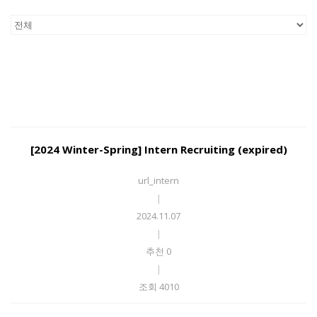
[2024 Winter-Spring] Intern Recruiting (expired)
url_intern
|
2024.11.07
|
추천 0
|
조회 4010