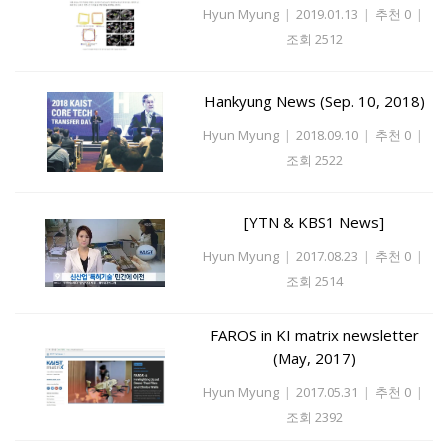
Hyun Myung
|
2019.01.13
|
추천 0
|
조회 2512
Hankyung News (Sep. 10, 2018)
Hyun Myung
|
2018.09.10
|
추천 0
|
조회 2522
[YTN & KBS1 News]
Hyun Myung
|
2017.08.23
|
추천 0
|
조회 2514
FAROS in KI matrix newsletter
(May, 2017)
Hyun Myung
|
2017.05.31
|
추천 0
|
조회 2392