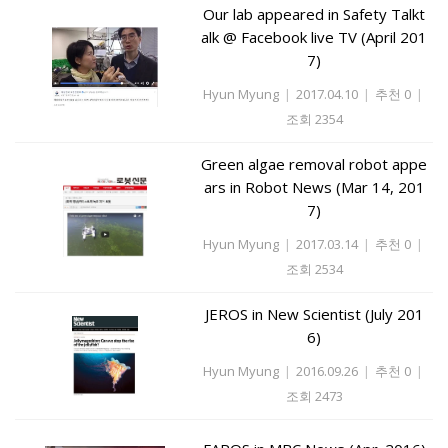
Our lab appeared in Safety Talkt
alk @ Facebook live TV (April 201
7)
Hyun Myung
|
2017.04.10
|
추천 0
|
조회 2354
Green algae removal robot appe
ars in Robot News (Mar 14, 201
7)
Hyun Myung
|
2017.03.14
|
추천 0
|
조회 2534
JEROS in New Scientist (July 201
6)
Hyun Myung
|
2016.09.26
|
추천 0
|
조회 2473