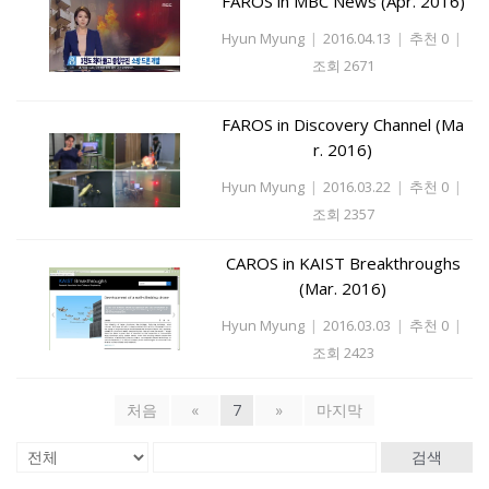
FAROS in MBC News (Apr. 2016)
Hyun Myung
|
2016.04.13
|
추천 0
|
조회 2671
FAROS in Discovery Channel (Ma
r. 2016)
Hyun Myung
|
2016.03.22
|
추천 0
|
조회 2357
CAROS in KAIST Breakthroughs
(Mar. 2016)
Hyun Myung
|
2016.03.03
|
추천 0
|
조회 2423
처음
«
7
»
마지막
검색