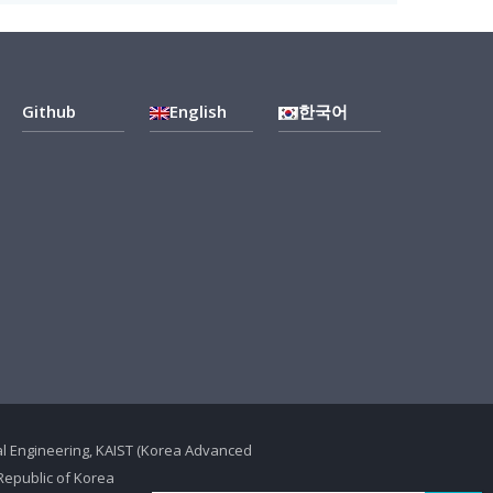
Github
English
한국어
ical Engineering, KAIST (Korea Advanced
Republic of Korea