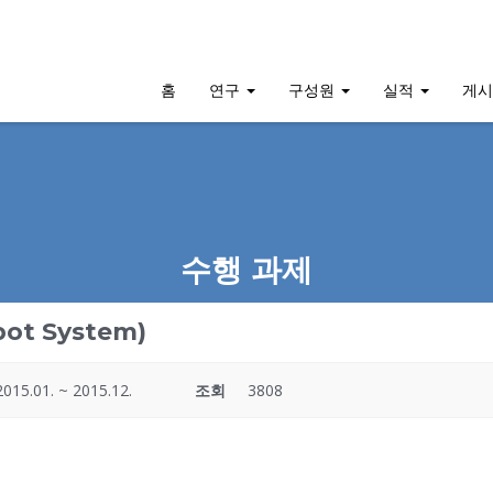
홈
연구
구성원
실적
게
수행 과제
bot System)
2015.01. ~ 2015.12.
조회
3808