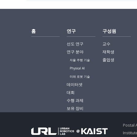
홈
연구
구성원
선도 연구
교수
연구 분야
재학생
졸업생
자율 주행 기술
Physical AI
미래 로봇 기술
데이터셋
대회
수행 과제
보유 장비
Postal 
Institu