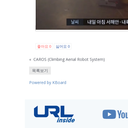
좋아요
0
싫어요
0
«
CAROS (Climbing Aerial Robot System)
목록보기
Powered by KBoard