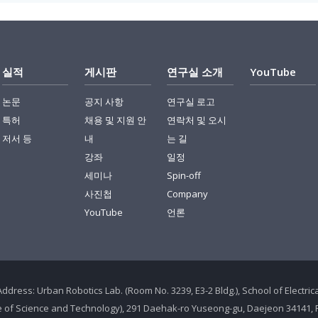
실적
게시판
연구실 소개
YouTube
논문
공지 사항
연구실 로고
특허
채용 및 지원 안
연락처 및 오시
저서 등
내
는 길
강좌
일정
세미나
Spin-off
사진첩
Company
YouTube
언론
Address: Urban Robotics Lab. (Room No. 3239, E3-2 Bldg.), School of Electr
te of Science and Technology), 291 Daehak-ro Yuseong-gu, Daejeon 34141, 